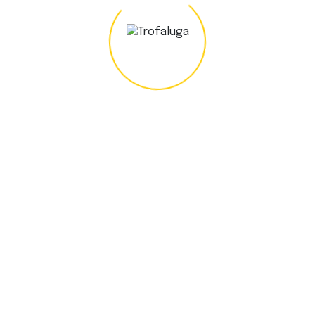
Categories
Aspirador Industrial
Betoneira
Cabos Powerlock
Cilindro
Compressor de Ar Comprimido
Dumper
Empilhador
Empilhador Telescópico
Equipamentos