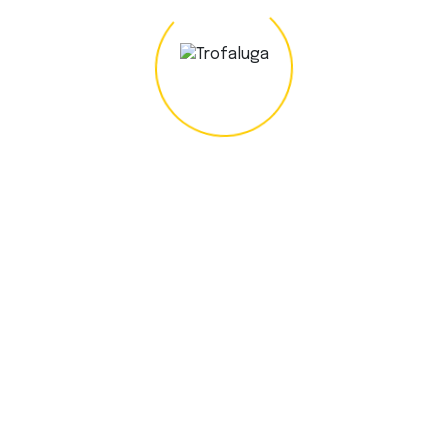
Mini Giratória 1T
Micro Giratória
A microgiratória é uma máquina muito compacta, com
um braço articulado e uma pá mecânica, que pode ser
utilizada para escavar, nivelar e demolir.
Saber Mais
Empilhador
Empilhador
Os empilhadores são equipamentos utilizados para a
movimentação de mercadorias pesadas.