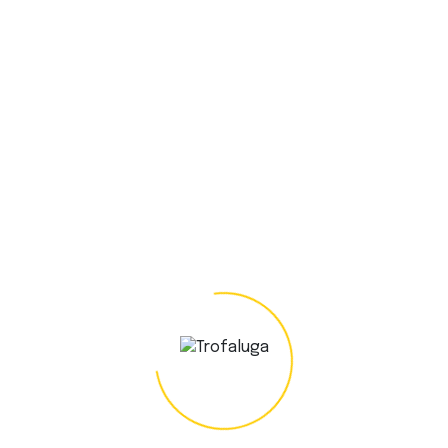
Lavar a
olina
 à Pressão
m veículos,
 executar de
impeza de piscinas,
orar?